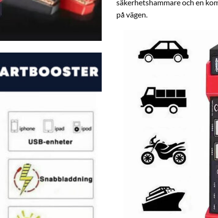
säkerhetshammare och en kompas
på vägen.