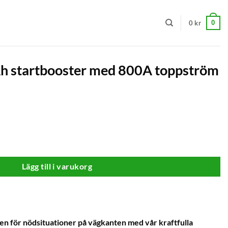
0
0
kr
 startbooster med 800A toppström
med 800A toppström mängd
Lägg till i varukorg
en för nödsituationer på vägkanten med vår kraftfulla