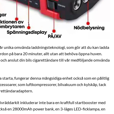
r unika omvända laddningsteknologi, som gör att du kan ladda
 fordon på bara 20 minuter, allt utan att behöva öppna huven.
 och anslut din bils cigarettändare till vår medföljande omvända
ra starta, fungerar denna mångsidiga enhet också som en pålitlig
cessoarer, som luftkompressorer, bilvakuum och kylskåp, tack
rettändaradaptern.
-livräddarkit inkluderar inte bara en kraftfull startbooster med
ckså en 28000mAh power bank, en 3-läges LED-ficklampa, en