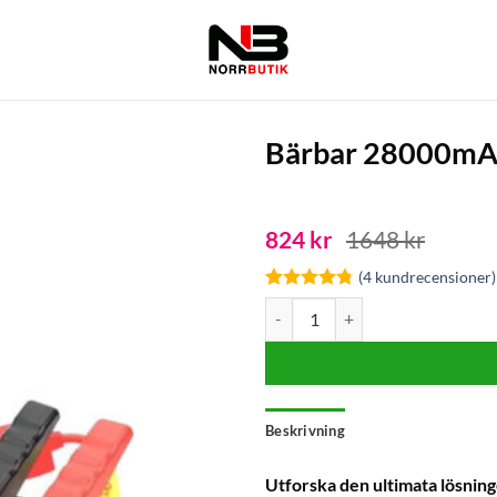
Bärbar 28000mAh
824
kr
1648
kr
(
4
kundrecensioner)
Betygsatt
4
Bärbar 28000mAh startbooster 
4.75
av 5
baserat på
kundrecensioner
Beskrivning
Utforska den ultimata lösning