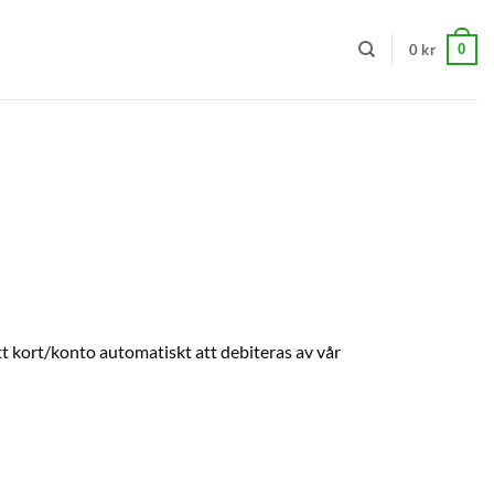
0
0
kr
tt kort/konto automatiskt att debiteras av vår