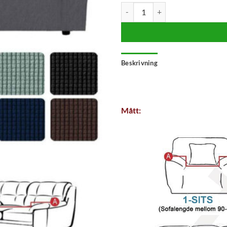
Premiumkvalitet Sofföverdrag m
Beskrivning
Mått: