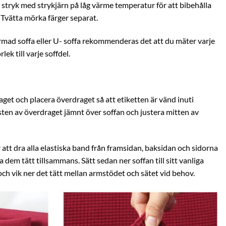
h stryk med strykjärn på låg värme temperatur för att bibehålla
 Tvätta mörka färger separat.
ormad soffa eller U- soffa rekommenderas det att du mäter varje
lek till varje soffdel.
aget och placera överdraget så att etiketten är vänd inuti
sten av överdraget jämnt över soffan och justera mitten av
r att dra alla elastiska band från framsidan, baksidan och sidorna
 dem tätt tillsammans. Sätt sedan ner soffan till sitt vanliga
 och vik ner det tätt mellan armstödet och sätet vid behov.