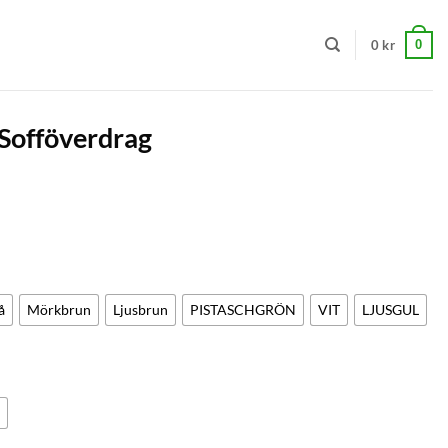
0
0
kr
Sofföverdrag
å
Mörkbrun
Ljusbrun
PISTASCHGRÖN
VIT
LJUSGUL