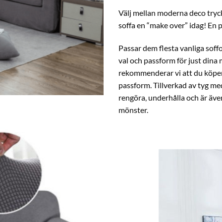
Välj mellan moderna deco tryck
soffa en “make over” idag! En p
Passar dem flesta vanliga soffo
val och passform för just dina 
rekommenderar vi att du köper
passform. Tillverkad av tyg me
rengöra, underhålla och är även
mönster.