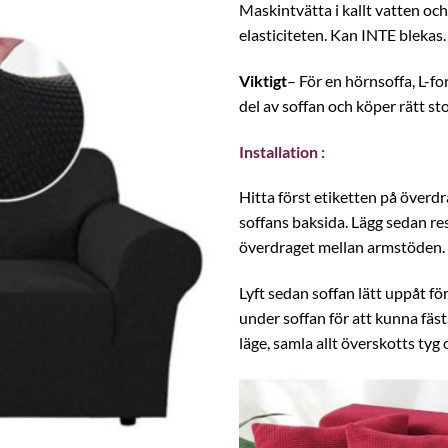
Maskintvätta i kallt vatten oc
elasticiteten. Kan INTE blekas.
Viktigt
– För en hörnsoffa, L-f
del av soffan och köper rätt stor
Installation :
Hitta först etiketten på överdr
soffans baksida. Lägg sedan re
överdraget mellan armstöden.
Lyft sedan soffan lätt uppåt fö
under soffan för att kunna fästa
läge, samla allt överskotts tyg