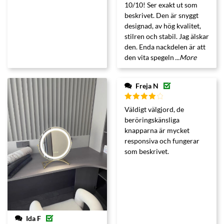
Betygsatt
10/10! Ser exakt ut som
5
av 5
beskrivet. Den är snyggt
designad, av hög kvalitet,
stilren och stabil. Jag älskar
den. Enda nackdelen är att
den vita spegeln
...More
Freja N
Betygsatt
Väldigt välgjord, de
4
av 5
beröringskänsliga
knapparna är mycket
responsiva och fungerar
som beskrivet.
Ida F