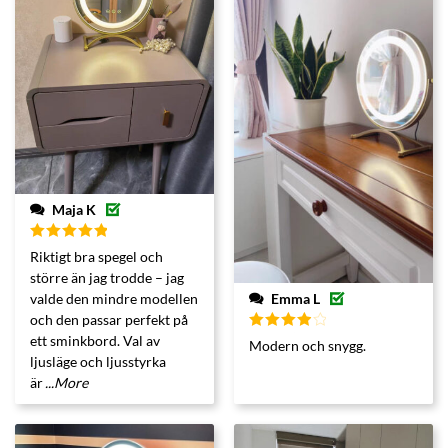
Maja K
Betygsatt
Riktigt bra spegel och
5
av 5
större än jag trodde – jag
Emma L
valde den mindre modellen
och den passar perfekt på
ett sminkbord. Val av
Betygsatt
Modern och snygg.
4
av 5
ljusläge och ljusstyrka
är
...More