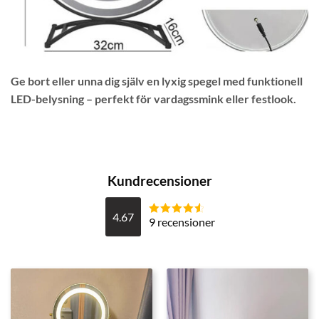
Ge bort eller unna dig själv en lyxig spegel med funktionell
LED-belysning – perfekt för vardagssmink eller festlook.
Kundrecensioner
4.67
9 recensioner
Betygsatt
4.6666666666667
av 5