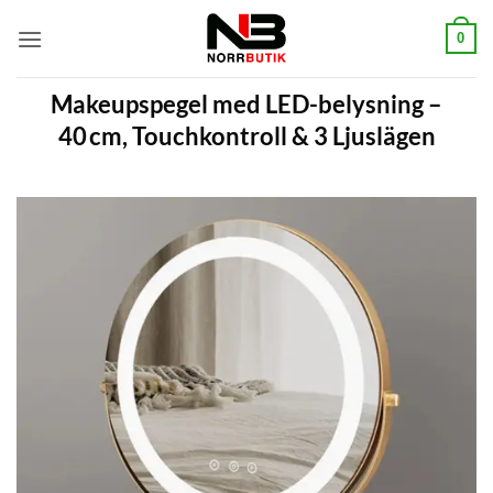
Skip
0
to
content
Makeupspegel med LED-belysning –
40 cm, Touchkontroll & 3 Ljuslägen