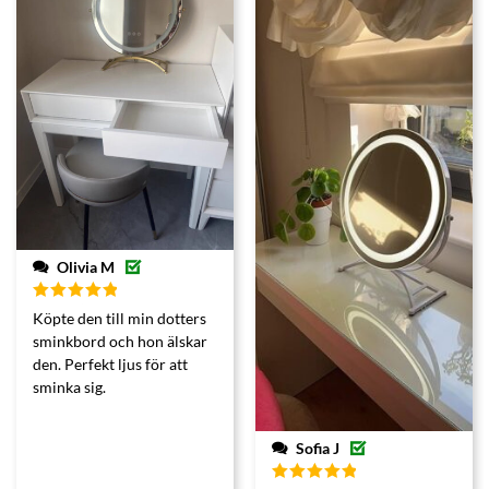
Olivia M
Betygsatt
Köpte den till min dotters
5
av 5
sminkbord och hon älskar
den. Perfekt ljus för att
sminka sig.
Sofia J