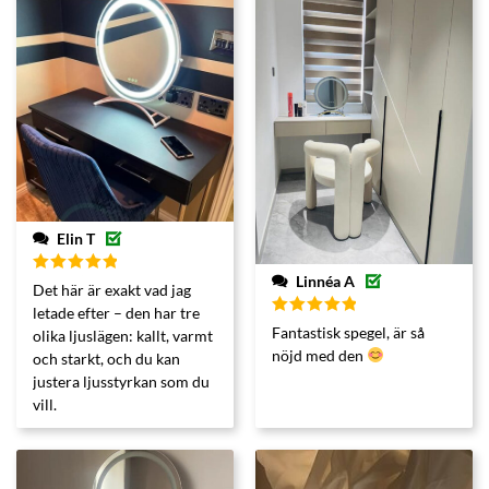
Elin T
Linnéa A
Betygsatt
Det här är exakt vad jag
5
av 5
letade efter – den har tre
Betygsatt
Fantastisk spegel, är så
olika ljuslägen: kallt, varmt
5
av 5
nöjd med den
och starkt, och du kan
justera ljusstyrkan som du
vill.