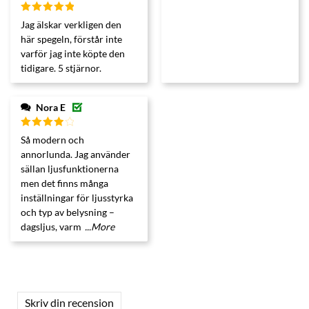
Betygsatt
Jag älskar verkligen den
5
av 5
här spegeln, förstår inte
varför jag inte köpte den
tidigare. 5 stjärnor.
Nora E
Betygsatt
Så modern och
4
av 5
annorlunda. Jag använder
sällan ljusfunktionerna
men det finns många
inställningar för ljusstyrka
och typ av belysning –
dagsljus, varm
...More
Skriv din recension