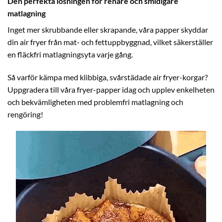
Den perfekta lösningen för renare och smidigare
matlagning
Inget mer skrubbande eller skrapande, våra papper skyddar
din air fryer från mat- och fettuppbyggnad, vilket säkerställer
en fläckfri matlagningsyta varje gång.
Så varför kämpa med klibbiga, svårstädade air fryer-korgar?
Uppgradera till våra fryer-papper idag och upplev enkelheten
och bekvämligheten med problemfri matlagning och
rengöring!