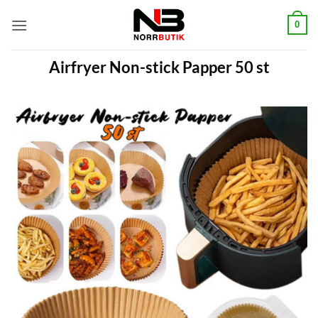
Skip
0
to
content
Airfryer Non-stick Papper 50 st