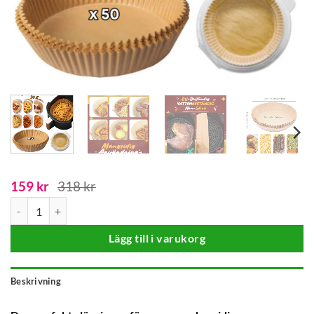
159
kr
318
kr
Airfryer Non-stick Papper 50 st mängd
Lägg till i varukorg
Beskrivning